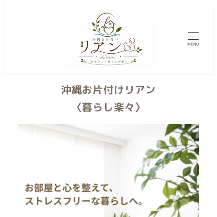
メ
イ
ン
MENU
コ
ン
テ
沖縄お片付けリアン
ン
ツ
〈暮らし楽々〉
へ
移
動