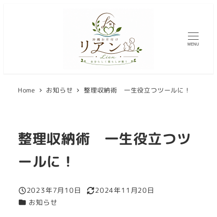
メ
イ
ン
MENU
コ
ン
テ
Home
お知らせ
整理収納術 一生役立つツールに！
ン
ツ
へ
移
整理収納術 一生役立つツ
動
ールに！
2023年7月10日
2024年11月20日
投稿日
更新日
カテゴリー
お知らせ