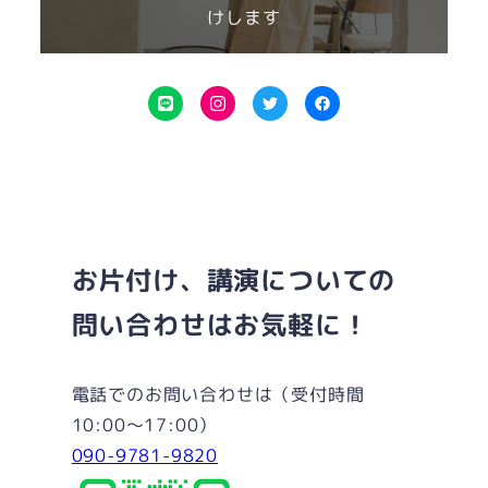
けします
L
I
T
F
I
n
w
a
N
s
i
c
E
t
t
e
a
t
b
g
e
o
お片付け、講演についての
r
r
o
問い合わせはお気軽に！
a
k
m
電話でのお問い合わせは（受付時間
10:00～17:00）
090-9781-9820