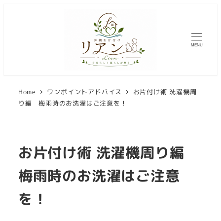
メ
イ
ン
MENU
コ
ン
テ
Home
ワンポイントアドバイス
お片付け術 洗濯機周
ン
り編 梅雨時のお洗濯はご注意を！
ツ
へ
移
お片付け術 洗濯機周り編
動
梅雨時のお洗濯はご注意
を！