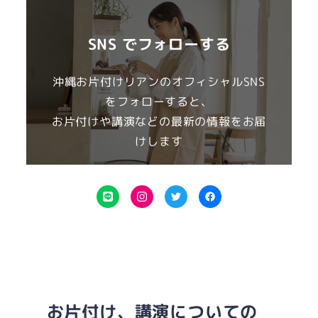
SNS でフォローする
沖縄お片付けリアンのオフィシャルSNS
をフォローすると、
お片付けや講演などの最新の情報をお届
けします
L
I
T
F
I
n
w
a
N
s
i
c
E
t
t
e
a
t
b
g
e
o
お片付け、講演についての