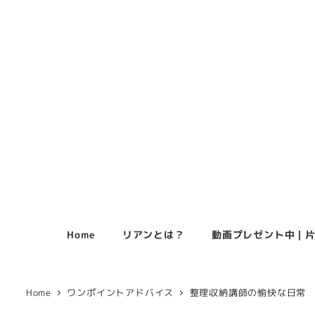
メ
イ
ン
コ
ン
テ
ン
ツ
へ
移
動
Home
リアンとは？
動画プレゼント中｜片
Home
ワンポイントアドバイス
整理収納講師の愉快な日常 