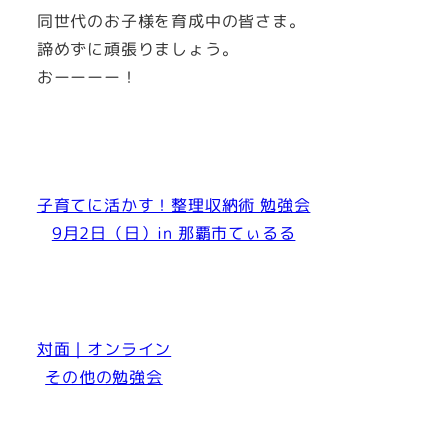
同世代のお子様を育成中の皆さま。
諦めずに頑張りましょう。
おーーーー！
子育てに活かす！整理収納術 勉強会
9月2日（日）in 那覇市てぃるる
対面｜オンライン
その他の勉強会