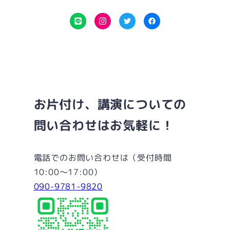
L
I
T
F
I
n
w
a
N
s
i
c
E
t
t
e
a
t
b
g
e
o
お片付け、講演についての
r
r
o
問い合わせはお気軽に！
a
k
m
電話でのお問い合わせは（受付時間
10:00～17:00）
090-9781-9820