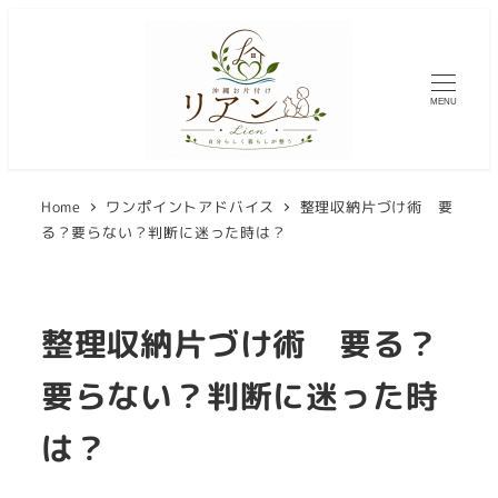
メ
イ
ン
MENU
コ
ン
テ
Home
ワンポイントアドバイス
整理収納片づけ術 要
ン
る？要らない？判断に迷った時は？
ツ
へ
移
整理収納片づけ術 要る？
動
要らない？判断に迷った時
は？