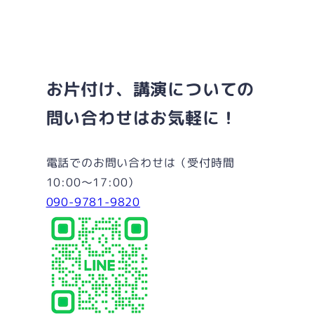
I
n
w
a
N
s
i
c
E
t
t
e
a
t
b
g
e
o
お片付け、講演についての
r
r
o
問い合わせはお気軽に！
a
k
m
電話でのお問い合わせは（受付時間
10:00～17:00）
090-9781-9820