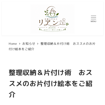
メ
イ
ン
MENU
コ
ン
テ
Home
お知らせ
整理収納＆片付け術 おススメのお片
ン
付け絵本をご紹介
ツ
へ
移
整理収納＆片付け術 おス
動
スメのお片付け絵本をご紹
介