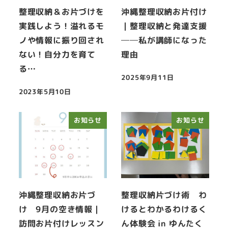
整理収納＆お片づけを
沖縄整理収納お片付け
実践しよう！溢れるモ
｜整理収納と発達支援
ノや情報に振り回され
──私が講師になった
ない！自分力を育て
理由
る…
2025年9月11日
投稿日
2023年5月10日
投稿日
お知らせ
お知らせ
沖縄整理収納お片づ
整理収納片づけ術 わ
け 9月の空き情報｜
けるとわかるわけるく
訪問お片付けレッスン
ん体験会 in ゆんたく