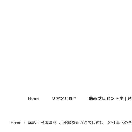
メ
イ
ン
コ
ン
テ
ン
ツ
へ
移
動
Home
リアンとは？
動画プレゼント中｜片
Home
講話・出張講座
沖縄整理収納お片付け 初仕事への