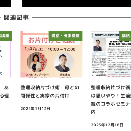
関連記事
張講座
講話・出張講座
講話
 あ
整理収納片づけ術 母との
整理収納片づけ術
心理
関係性と実家の片付け
は思いやり！生前
続のコラボセミナ
2024年1月12日
内
投稿日
2023年12月18日
投稿日